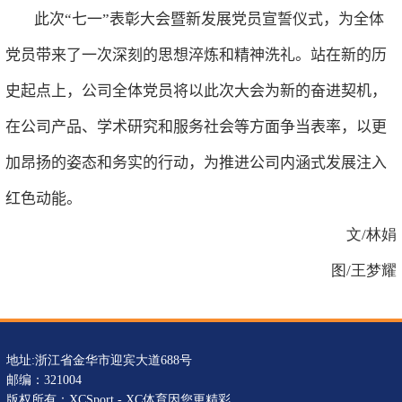
此次“七一”表彰大会暨新发展党员宣誓仪式，为全体
党员带来了一次深刻的思想淬炼和精神洗礼。站在新的历
史起点上，公司全体党员将以此次大会为新的奋进契机，
在公司产品、学术研究和服务社会等方面争当表率，以更
加昂扬的姿态和务实的行动，为推进公司内涵式发展注入
红色动能。
文
/
林娟
图
/
王梦耀
地址:浙江省金华市迎宾大道688号
邮编：321004
版权所有：XCSport - XC体育因您更精彩