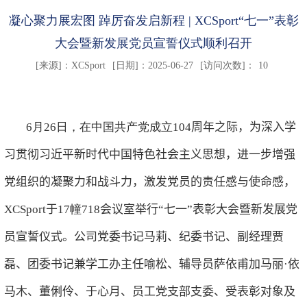
凝心聚力展宏图 踔厉奋发启新程 | XCSport“七一”表彰
大会暨新发展党员宣誓仪式顺利召开
[来源]：
XCSport
[日期]：2025-06-27
[访问次数]：
10
6
月
26
日，在中国共产党成立
104
周年之际，为
深入学
习贯彻习近平新时代中国特色社会主义思想
，进一步增强
党组织的凝聚力和战斗力，激发党员的责任感与使命感，
XCSport于
17
幢
718
会议室举行“七一”表彰大会暨新发展党
员宣誓仪式。公司党委书记马莉、
纪委书记、
副经理贾
磊、团委书记兼学工办主任喻松、辅导员
萨依甫加马丽
·
依
马木、
董俐伶、于心月、员工党支部支委、受表彰对象及