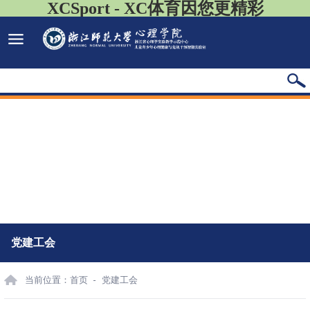
XCSport - XC体育因您更精彩
党建工会
当前位置：
首页
党建工会