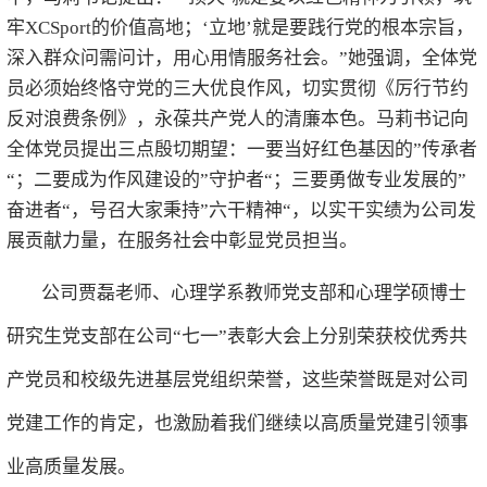
牢XCSport的价值高地；‘立地’就是要践行党的根本宗旨，
深入群众问需问计，用心用情服务社会。”她强调，全体党
员必须始终恪守党的三大优良作风，切实贯彻《厉行节约
反对浪费条例》，永葆共产党人的清廉本色。马莉书记向
全体党员提出三点殷切期望：一要当好红色基因的”传承者
“；二要成为作风建设的”守护者“；三要勇做专业发展的”
奋进者“，号召大家秉持”六干精神“，以实干实绩为公司发
展贡献力量，在服务社会中彰显党员担当。
公司贾磊老师、心理学系教师党支部和心理学硕博士
研究生党支部在公司“七一”表彰大会上分别荣获校优秀共
产党员和校级先进基层党组织荣誉，这些荣誉既是对公司
党建工作的肯定，也激励着我们继续以高质量党建引领事
业高质量发展。