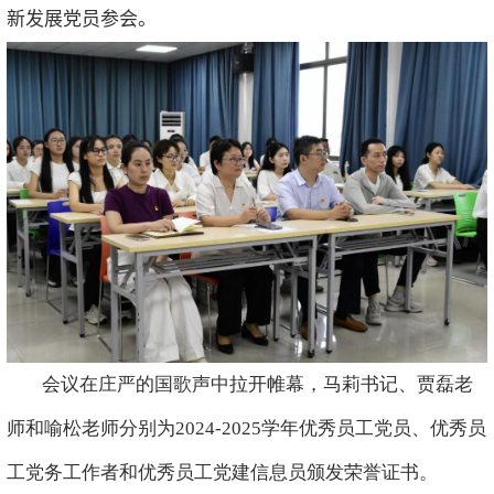
新发展党员参会。
会议在庄严的国歌声中拉开帷幕，马莉书记、贾磊老
师和喻松老师分别为
2024-2025
学年优秀员工党员、优秀员
工党务工作者和优秀员工党建信息员颁发荣誉证书。