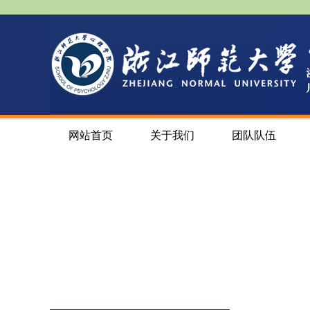
网站首页
关于我们
团队队伍