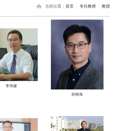
当前位置：
首页
专任教师
教授
李伟健
孙炳海