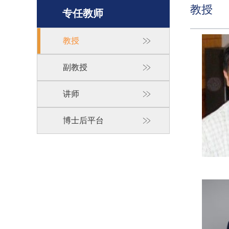
教授
专任教师
教授
副教授
讲师
博士后平台