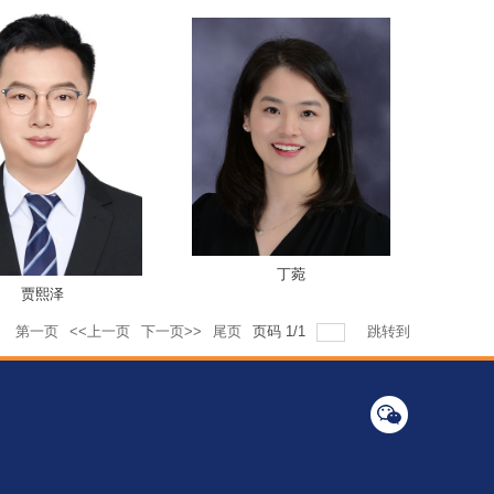
丁菀
贾熙泽
录
第一页
<<上一页
下一页>>
尾页
页码
1
/
1
跳转到