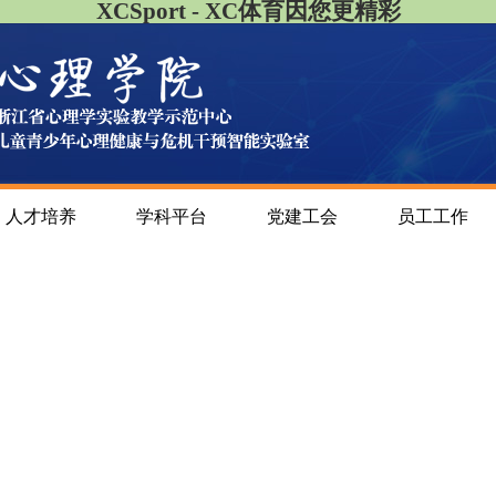
XCSport - XC体育因您更精彩
人才培养
学科平台
党建工会
员工工作