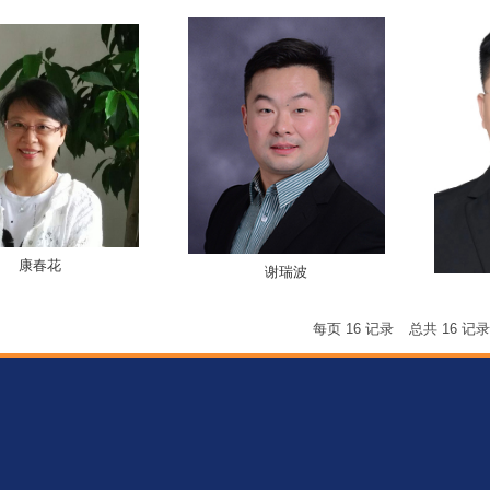
康春花
谢瑞波
每页
16
记录
总共
16
记