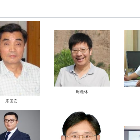
周晓林
乐国安