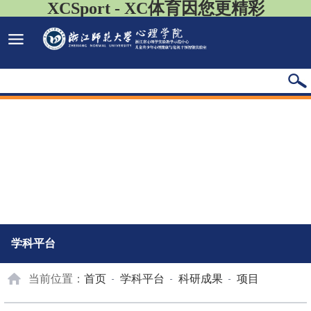
XCSport - XC体育因您更精彩
学科平台
当前位置：
首页
学科平台
科研成果
项目