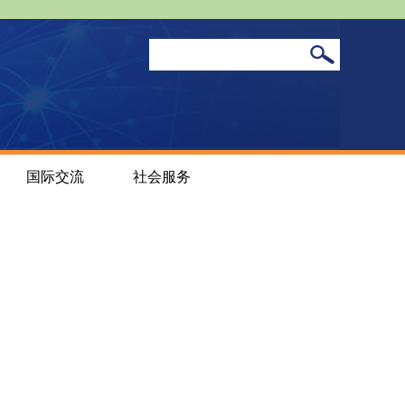
国际交流
社会服务