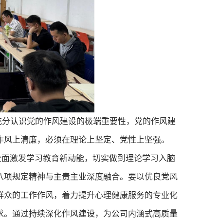
充分认识党的作风建设的极端重要性，党的作风建
作风上清廉，必须在理论上坚定、党性上坚强。
全面激发学习教育新动能，切实做到理论学习入脑
八项规定精神与主责主业深度融合。要以优良党风
群众的工作作风，着力提升心理健康服务的专业化
求。通过持续深化作风建设，为公司内涵式高质量