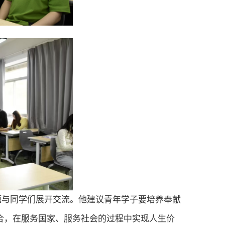
题与同学们展开交流
。他
建议青年学子要培养奉献
合
，在服务
国家、服务
社会的
过程
中实现人生价