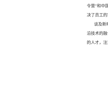
令营”和中
决了员工
的
谈及新
沿技术的融
的人才，注