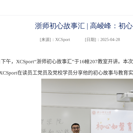
浙师初心故事汇 | 高崚峰：初
[来源]：
XCSport
[日期]：2025-04-28
日
下午
，XCSport“浙师初心故事汇”于
16
幢
207
教室开讲
。
本次
XCSport在读员工党员及党校学员分享他的初心故事与教育